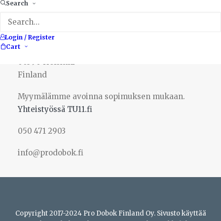
Search
Pro Dobok Finland Oy
Login / Register
Cart
Ristipellontie 14
00390 Helsinki
Finland
Myymälämme avoinna sopimuksen mukaan.
Yhteistyössä TU11.fi
050 471 2903
info@prodobok.fi
Copyright 2017-2024 Pro Dobok Finland Oy. Sivusto käyttää