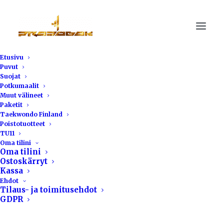
Etusivu
Puvut
Kustomoidut tuotteet
Suojat
Potkumaalit
Muut välineet
Paketit
Taekwondo Finland
Poistotuotteet
Pro Dobok Finland hoitaa yhdistyksen tai
TU11
yrityksen kustomoidut vaatteet ja varusteet.
Oma tilini
Oma tilini
Ostoskärryt
Tarvitset sitten t-paitoja, urheiluasuja tai
Kassa
erikoistuotteita, hoidamme kokonaisuuden
Ehdot
Tilaus- ja toimitusehdot
suunnittelusta asiakastoimitukseen. Lisäksi
GDPR
voimme hoitaa eri osavaiheiden toteutuksen.