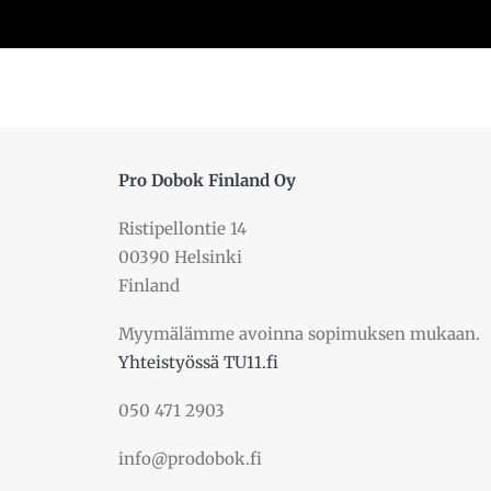
Pro Dobok Finland Oy
Ristipellontie 14
00390 Helsinki
Finland
Myymälämme avoinna sopimuksen mukaan.
Yhteistyössä TU11.fi
050 471 2903
info@prodobok.fi