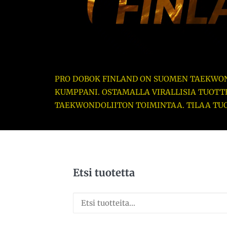
PRO DOBOK FINLAND ON SUOMEN TAEKWON
KUMPPANI. OSTAMALLA VIRALLISIA TUOTT
TAEKWONDOLIITON TOIMINTAA.
TILAA TU
Etsi tuotetta
Etsi: