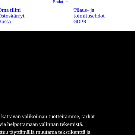
Ehdot
Oma tilini
Tilaus- ja
Ostoskärryt
toimitusehdot
Kassa
GDPR
kattavan valikoiman tuotteitamme, tarkat
uvia helpottamaan valinnan tekemistä.
stuu täyttämällä muutama tekstikenttä ja