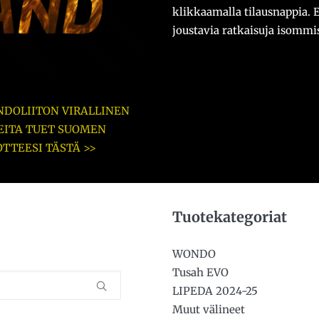
klikkaamalla tilausnappia. 
joustavia ratkaisuja isommis
DOLIITON VIRALLINEN
EITA TUET SUOMEN
OTTEESI TÄSTÄ >>
Tuotekategoriat
WONDO
Tusah EVO
LIPEDA 2024-25
Muut välineet