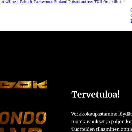
ut välineet
Paketit
Taekwondo Finland
Poistotuotteet
TU11
Oma tilini
Tervetuloa!
Verkkokaupastamme löydät 
tuotekuvaukset ja paljon k
Tuotteiden tilaaminen onni