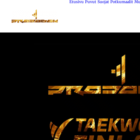
Etusivu
Puvut
Suojat
Potkumaalit
Mu