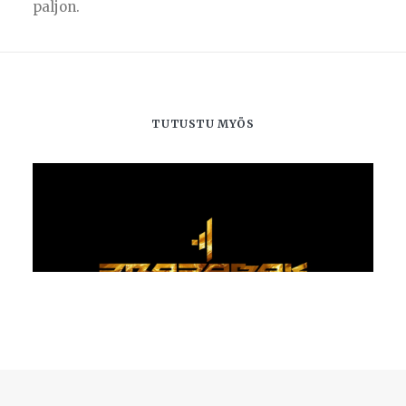
paljon.
TUTUSTU MYÖS
Kilpaurheilijan suojapaketti
VALITSE VAIHTOEHDOISTA
230,00
€