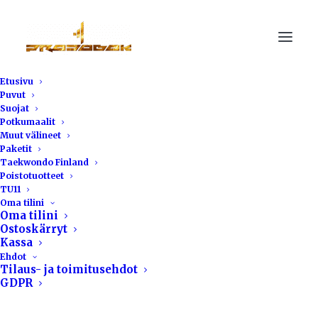
Etusivu
Puvut
Suojat
Potkumaalit
Muut välineet
Paketit
Taekwondo Finland
Poistotuotteet
TU11
Oma tilini
Oma tilini
Ostoskärryt
Kassa
Ehdot
Tilaus- ja toimitusehdot
GDPR