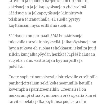
Otteluun ja muuhun harjoitteluun tarkoitettu
säärisuojan ja jalkapöytäsuojan yhdistelmä.
Säärisuoja ja jalkapöytäsuoja kiinnittyvät
toisiinsa tarranauhalla, eli suojia pystyy
käyttämään myös erillisinä suojina.
Säärisuoja on normaali SMAI:n säärisuoja
tukevalla tarrakiinnityksellä. Jalkapöytäsuoja on
hyvin tukeva eli suojaa tehokkaasti iskuilta juuri
silloin kun jalkapöydän herkkää hipiää halutaan
suojella esim. vastustajan kyynärpäiltä ja
polvilta.
Tuote sopii erinomaisesti aloitteleville ottelijoille
pariharjoitteluun sekä kokeneemmille ketuille
kovempiin sparritreeneihin. Treeneissä on
mukavampi ottaa kymmenen erää sparria kun ei
tarvitse pelätä jalkapöytiensä puolesta niin