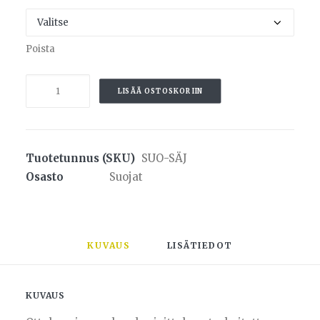
Poista
SMAI
LISÄÄ OSTOSKORIIN
sääri-
ja
jalkapöytäsuoja
määrä
Tuotetunnus (SKU)
SUO-SÄJ
Osasto
Suojat
KUVAUS
LISÄTIEDOT
KUVAUS