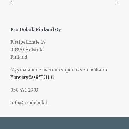
Pro Dobok Finland Oy
Ristipellontie 14
00390 Helsinki
Finland
Myymälämme avoinna sopimuksen mukaan.
Yhteistyössä TU11.fi
050 471 2903
info@prodobok.fi