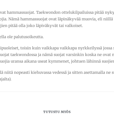
at hammassuojat. Taekwondon ottelukilpailuissa pitää nyky
a. Nämä hammassuojat ovat läpinäkyvää muovia, eli niillä sa
n pitää olla joko läpiväkyvät tai valkoiset.
lla ole palutusoikeutta.
ipuoleiset, toisin kuin vaikkapa vaikkapa nyrkkeilyssä jossa
uojat taekwondossa ja nämä suojat varsinkin koska ne ovat n
uojia uransa aikana useat kymmenet, johtuen lähinnä suojie
ä niitä nopeasti kiehuvassa vedessä ja sitten asettamalla n
jalta).
TUTUSTU MYÖS