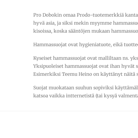
Pro Dobokin omaa Prodo-tuotemerkkiä kantav
hyvä asia, ja siksi mekin myymme hammassuoji
kisoissa, koska sääntöjen mukaan hammassuojie
Hammassuojat ovat hygieniatuote, eikä tuottee
Kyseiset hammassuojat ovat malliltaan ns. yks
Yksipuoleiset hammassuojat ovat ihan hyvät s
Esimerkiksi Teemu Heino on käyttänyt näitä s
Suojat muokataan suuhun sopiviksi käyttämäll
katsoa vaikka intternetistä (tai kysyä valmenta