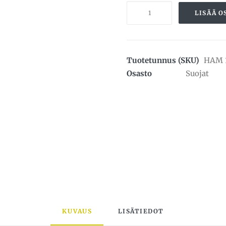
Hammassuoja
LISÄÄ O
määrä
Tuotetunnus (SKU)
HAM 
Osasto
Suojat
KUVAUS
LISÄTIEDOT