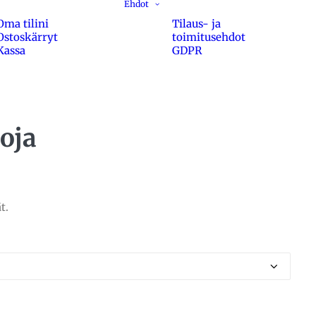
Ehdot
Oma tilini
Tilaus- ja
Ostoskärryt
toimitusehdot
Kassa
GDPR
oja
t.