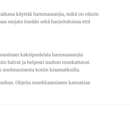
aikana käyttää hammassuojia, mikä on oikein
a suojata itseään sekä harjoituksissa että
 suositaan kaksipuoleisia hammassuojia.
iin halvat ja helposti suuhun muokattavat.
n unohtumisesta kotiin kisamatkoilla.
e suuhun. Ohjeita muokkaamiseen kannattaa