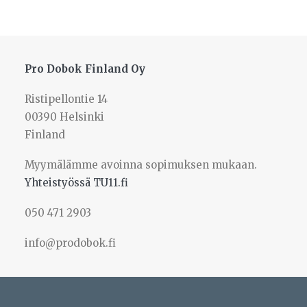
muunnelma.
Voit
tehdä
valinnat
tuotteen
Pro Dobok Finland Oy
sivulla.
Ristipellontie 14
00390 Helsinki
Finland
Myymälämme avoinna sopimuksen mukaan.
Yhteistyössä TU11.fi
050 471 2903
info@prodobok.fi