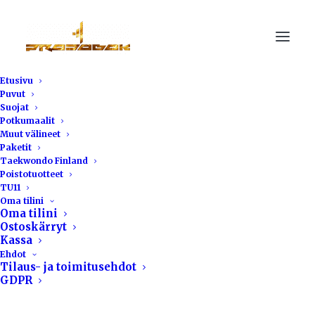
Etusivu
Puvut
Suojat
Potkumaalit
Muut välineet
Paketit
Taekwondo Finland
Poistotuotteet
TU11
Oma tilini
Oma tilini
Tusah EVO
Ostoskärryt
Kassa
Ehdot
Tilaus- ja toimitusehdot
GDPR