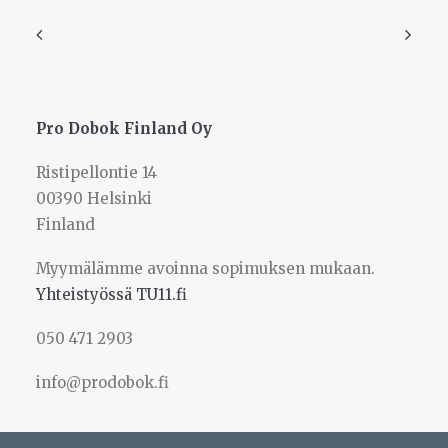
Pro Dobok Finland Oy
Tällä
Hammassuoja
tuotteella
Ristipellontie 14
VALITSE VAIHTOEHDOISTA
on
10,00
€
00390 Helsinki
useampi
muunnelma.
Finland
Voit
tehdä
Myymälämme avoinna sopimuksen mukaan.
valinnat
tuotteen
Yhteistyössä TU11.fi
sivulla.
050 471 2903
info@prodobok.fi