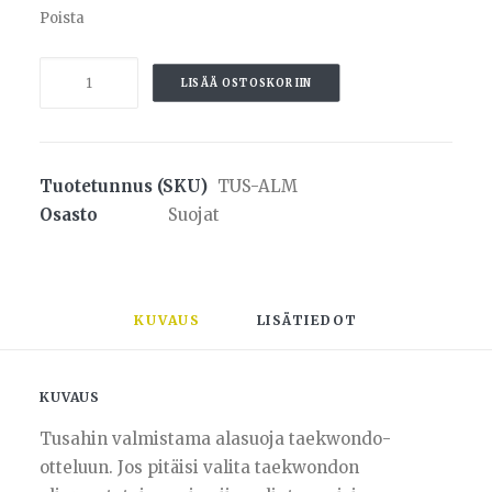
Poista
Tusah
LISÄÄ OSTOSKORIIN
alasuoja,
miehet
määrä
Tuotetunnus (SKU)
TUS-ALM
Osasto
Suojat
KUVAUS
LISÄTIEDOT
KUVAUS
Tusahin valmistama alasuoja taekwondo-
otteluun. Jos pitäisi valita taekwondon