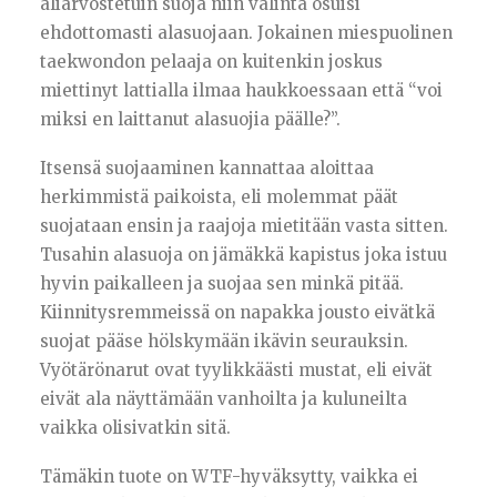
aliarvostetuin suoja niin valinta osuisi
ehdottomasti alasuojaan. Jokainen miespuolinen
taekwondon pelaaja on kuitenkin joskus
miettinyt lattialla ilmaa haukkoessaan että “voi
miksi en laittanut alasuojia päälle?”.
Itsensä suojaaminen kannattaa aloittaa
herkimmistä paikoista, eli molemmat päät
suojataan ensin ja raajoja mietitään vasta sitten.
Tusahin alasuoja on jämäkkä kapistus joka istuu
hyvin paikalleen ja suojaa sen minkä pitää.
Kiinnitysremmeissä on napakka jousto eivätkä
suojat pääse hölskymään ikävin seurauksin.
Vyötärönarut ovat tyylikkäästi mustat, eli eivät
eivät ala näyttämään vanhoilta ja kuluneilta
vaikka olisivatkin sitä.
Tämäkin tuote on WTF-hyväksytty, vaikka ei