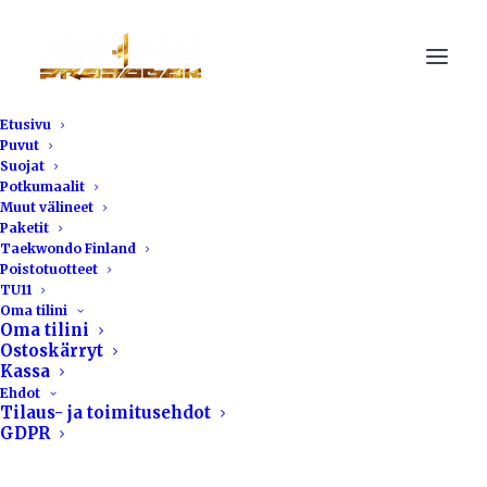
Etusivu
Puvut
Suojat
Potkumaalit
Muut välineet
Paketit
Taekwondo Finland
Poistotuotteet
TU11
Oma tilini
Oma tilini
Ostoskärryt
Kassa
Ehdot
Tilaus- ja toimitusehdot
GDPR