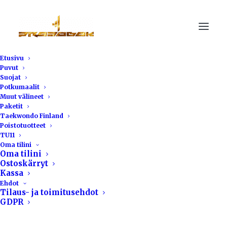
Etusivu
Puvut
Suojat
Potkumaalit
Muut välineet
Paketit
Pro Dobokin
Taekwondo Finland
Poistotuotteet
TU11
yhteistyöurheilijat
Oma tilini
Oma tilini
Pohjoismaiden
Ostoskärryt
Kassa
mestareiksi
Ehdot
Tilaus- ja toimitusehdot
GDPR
22.1.2018
|
IN
YLEINEN
|
BY
PAULI RAIVIO